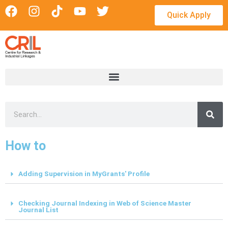
Skip
Quick Apply
to
content
S
e
a
r
How to
c
h
Adding Supervision in MyGrants' Profile
Checking Journal Indexing in Web of Science Master
Journal List