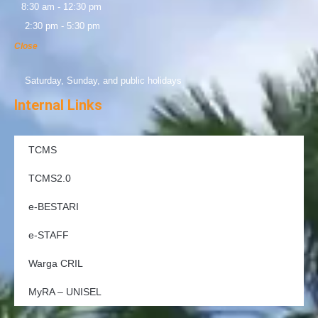
8:30 am - 12:30 pm
2:30 pm - 5:30 pm
Close
Saturday, Sunday, and public holidays
Internal Links
TCMS
TCMS2.0
e-BESTARI
e-STAFF
Warga CRIL
MyRA – UNISEL